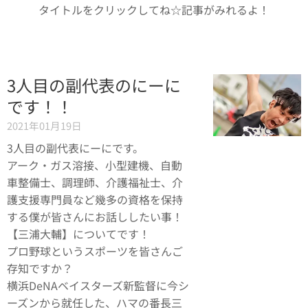
タイトルをクリックしてね☆記事がみれるよ！
3人目の副代表のにーに
です！！
2021年01月19日
3人目の副代表にーにです。
アーク・ガス溶接、小型建機、自動
車整備士、調理師、介護福祉士、介
護支援専門員など幾多の資格を保持
する僕が皆さんにお話ししたい事！
【三浦大輔】についてです！
プロ野球というスポーツを皆さんご
存知ですか？
横浜DeNAベイスターズ新監督に今シ
ーズンから就任した、ハマの番長三